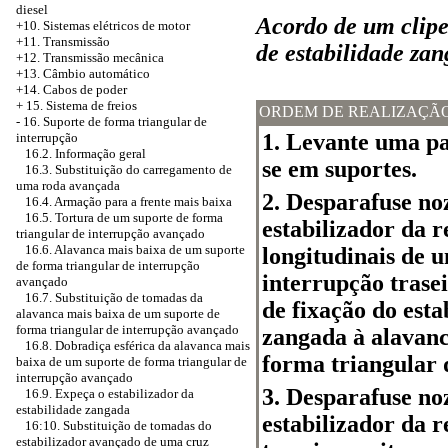
diesel
Acordo de um clipe 
+10. Sistemas elétricos de motor
+11. Transmissão
de estabilidade za
+12. Transmissão mecânica
+13. Câmbio automático
+14. Cabos de poder
+
15. Sistema de freios
ORDEM DE REALIZAÇÃ
-
16. Suporte de forma triangular de
1. Levante uma pa
interrupção
16.2. Informação geral
se em suportes.
16.3. Substituição do carregamento de
uma roda avançada
2. Desparafuse noz
16.4. Armação para a frente mais baixa
16.5. Tortura de um suporte de forma
estabilizador da r
triangular de interrupção avançado
16.6. Alavanca mais baixa de um suporte
longitudinais de 
de forma triangular de interrupção
interrupção trase
avançado
16.7. Substituição de tomadas da
de fixação do esta
alavanca mais baixa de um suporte de
forma triangular de interrupção avançado
zangada à alavanc
16.8. Dobradiça esférica da alavanca mais
forma triangular d
baixa de um suporte de forma triangular de
interrupção avançado
3. Desparafuse noz
16.9. Expeça o estabilizador da
estabilidade zangada
estabilizador da 
16:10. Substituição de tomadas do
estabilizador avançado de uma cruz