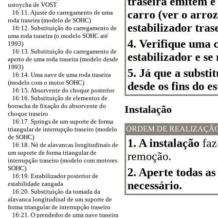
traseira emitem e
ustoycha de VOST
carro (ver o arro
16:11. Ajuste do carregamento de uma
roda traseira (modelo de SOHC)
estabilizador tras
16:12. Substituição do carregamento de
uma roda traseira (o modelo SOHC até
4. Verifique uma 
1993)
16:13. Substituição do carregamento de
estabilizador e se 
aperto de uma roda traseira (modelo desde
1993)
5. Já que a substi
16:14. Uma nave de uma roda traseira
(modelo com o motor SOHC)
desde os fins do es
16:15. Absorvente do choque posterior
16:16. Substituição de elementos de
borracha de fixação do absorvente do
Instalação
choque traseiro
16:17. Springs de um suporte de forma
ORDEM DE REALIZAÇÃ
triangular de interrupção traseiro (modelo
de SOHC)
1. A instalação
faz
16:18. Nó de alavancas longitudinais de
um suporte de forma triangular de
remoção.
interrupção traseiro (modelo com motores
SOHC)
2. Aperte todas a
16:19. Estabilizador posterior de
necessário.
estabilidade zangada
16:20. Substituição da tomada da
alavanca longitudinal de um suporte de
forma triangular de interrupção traseiro
16:21. O prendedor de uma nave traseira