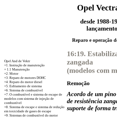
Opel Vectr
desde 1988-1
lançament
Reparo e operação d
16:19. Estabiliz
zangada
Opel And de Vektr
+1. Instrução de manutenção
(modelos com 
+
1.1 Manutenção
+2. Motor
+3.
Reparo de motores DOHC
Remoção
+4. Reparo do motor diesel
+5.
Esfriamento de sistema
+6. Sistema de combustível
Acordo de um pino d
+7. O combustível e sistema de escape de
modelos com sistema de injeção de
de resistência zan
combustível
suporte de forma tr
+8.
Sistema de escape e sistema de redução
em toxicidade de gases de escape
+9. Sistemas de combustível do motor