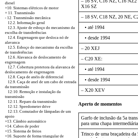
– 16 SV, C16 NZ, C16 NZ2 
diesel
X16 SZ
+10. Sistemas elétricos de motor
+
11. Transmissão
– 18 SV, C18 NZ, 20 NE, C
-
12. Transmissão mecânica
12.2. Informação geral
• até 1994
12.3. Ajuste de esboço do mecanismo da
escolha de transferências
12.4. Engrenagem que desloca nó de
• desde 1994
alavanca
12.5. Esboço do mecanismo da escolha
– 20 XEJ
de transferências
12.6. Alavanca de deslocamento de
– C20 XE:
engrenagem
12.7. Cobertura protetora da alavanca de
• até 1994
deslocamento de engrenagem
12.8. Caça de anéis de diferencial
• desde 1994
12.9. Caça de anel de um cabo de entrada
da transmissão
– X20 XEV
12:10. Remoção e instalação da
transmissão
12:11. Reparo da transmissão
Aperto de momentos
12:12. Speedometer drive
12:13. Comutador de lâmpadas de um
apoio
Garfo de inclusão da 5a trans
+13. Câmbio automático
para uma chapa intermediária
+14. Cabos de poder
+15. Sistema de freios
Trinco de uma braçadeira da 
+16. Suporte de forma triangular de