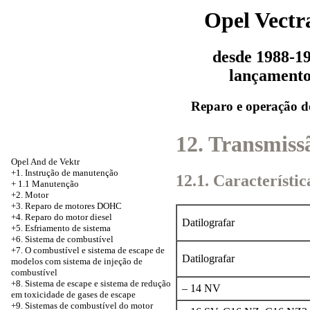
Opel Vectr
desde 1988-1
lançament
Reparo e operação d
12. Transmiss
Opel And de Vektr
+1. Instrução de manutenção
12.1. Característic
+
1.1 Manutenção
+2. Motor
+3.
Reparo de motores DOHC
+4. Reparo do motor diesel
Datilografar
+5.
Esfriamento de sistema
+6. Sistema de combustível
+7. O combustível e sistema de escape de
Datilografar
modelos com sistema de injeção de
combustível
+8.
Sistema de escape e sistema de redução
– 14 NV
em toxicidade de gases de escape
+9. Sistemas de combustível do motor