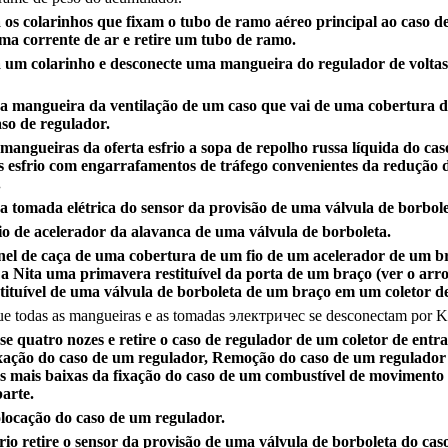
 os colarinhos que fixam o tubo de ramo aéreo principal ao caso d
ma corrente de ar e retire um tubo de ramo.
 um colarinho e desconecte uma mangueira do regulador de voltas
 a mangueira da ventilação de um caso que vai de uma cobertura 
aso de regulador.
mangueiras da oferta esfrio a sopa de repolho russa líquida do cas
 esfrio com engarrafamentos de tráfego convenientes da redução d
.
 a tomada elétrica do sensor da provisão de uma válvula de borbole
fio de acelerador da alavanca de uma válvula de borboleta.
el de caça de uma cobertura de um fio de um acelerador de um br
 a Nita uma primavera restituível da porta de um braço (ver o arr
tituível de uma válvula de borboleta de um braço em um coletor de
e todas as mangueiras e as tomadas электричес se desconectam por Ki
se quatro nozes e retire o caso de regulador de um coletor de ent
ixação do caso de um regulador, Remoção do caso de um regulado
es mais baixas da fixação do caso de um combustível de movimento
arte.
colocação do caso de um regulador.
rio retire o sensor da provisão de uma válvula de borboleta do cas