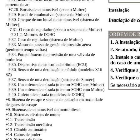
corrente de ar
+7.28. Bocais de combustível (exceto Multec)
Instalação
7.29. Bocal de combustível (sistema de Multec)
7.30. Cheque de um bocal de combustível (sistema de
Instalação de 
Multec)
-7.31. O caso de regulador (exceto o sistema de Multec)
ORDEM DE 
7.31.2. Motores de DOHC
7.32. Caso de regulador (sistema de Multec)
1. A instalaç
7.33. Motor de passo de gestão de provisão aérea
2. Se atuado, 
(perdendo tempo voltas)
7.34. Potenciômetro de provisão de uma válvula de
3. Instale o 
borboleta
do caso de um
7.35. Dispositivo de controle eletrônico (ECU)
7.36. Sensor de uma detonação e módulo (modelos X16
4. Verifique
a 
SZ)
5. Verifique o
7.37. Sensor de uma detonação (sistema de Simtec)
7.38. Um coletor de entrada (o motor SOHC sem Multec)
Se necessário a
7.39. Um coletor de entrada (o motor SOHC com Multec)
7.40. Coletor de entrada (modelos de DOHC)
+8.
Sistema de escape e sistema de redução em toxicidade
de gases de escape
+9. Sistemas de combustível do motor diesel
+10. Sistemas elétricos de motor
+11. Transmissão
+12. Transmissão mecânica
+13. Câmbio automático
+14. Cabos de poder
+15. Sistema de freios