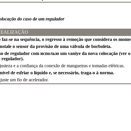
colocação do caso de um regulador
REALIZAÇÃO
ão faz-se na sequência, o regresso à remoção que considera os momen
instale o sensor da provisão de uma válvula de borboleta.
caso de regulador com использо um vaniye da nova colocação (ver o 
 regulador).
justeza e a confiança da conexão de mangueiras e tomadas elétricas.
 nível de esfriar o líquido e, se necessário, traga-o à norma.
juste um fio de acelerador.