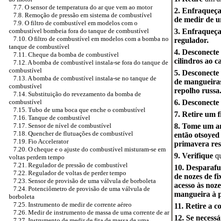
7.7. O sensor de temperatura do ar que vem ao motor
2. Enfraqueça
7.8. Remoção de pressão em sistema de combustível
de medir de u
7.9. O filtro de combustível em modelos com o
3. Enfraqueça
combustível bombeia fora do tanque de combustível
7.10. O filtro de combustível em modelos com a bomba no
regulador.
tanque de combustível
4. Desconecte
7.11. Cheque da bomba de combustível
cilindros ao c
7.12. A bomba de combustível instala-se fora do tanque de
combustível
5. Desconecte 
7.13. A bomba de combustível instala-se no tanque de
de mangueiras
combustível
repolho russa
7.14. Substituição do revezamento da bomba de
6. Desconecte
combustível
7.15. Tubo de uma boca que enche o combustível
7. Retire um 
7.16. Tanque de combustível
8. Tome um an
7.17. Sensor de nível de combustível
7.18. Quencher de flutuações de combustível
então otsoyed
7.19. Fio Accelerator
primavera res
7.20. O cheque e o ajuste do combustível misturam-se em
9. Verifique
qu
voltas perdem tempo
7.21. Regulador de pressão de combustível
10. Desparafu
7.22. Regulador de voltas de perder tempo
de nozes de f
7.23. Sensor de provisão de uma válvula de borboleta
acesso às noz
7.24. Potenciômetro de provisão de uma válvula de
mangueira à p
borboleta
7.25. Instrumento de medir de corrente aéreo
11. Retire a 
7.26. Medir de instrumento de massa de uma corrente de ar
12. Se necessá
7.27. Instrumento de medir de fita de massa de uma