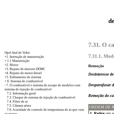
d
7.31. O c
Opel And de Vektr
7.31.1. Mo
+1. Instrução de manutenção
+
1.1 Manutenção
+2. Motor
Remoção
+3.
Reparo de motores DOHC
+4. Reparo do motor diesel
Desinteresse de
+5.
Esfriamento de sistema
+
6. Sistema de combustível
Desparafusar d
-
7. O combustível e sistema de escape de modelos com
sistema de injeção de combustível
7.2. Informação geral
Remoção do ca
7.3. Cheque de sistema de injeção de combustível
7.4. Filtro de ar
7.5. Câmara aérea
ORDEM DE 
7.6. A unidade de controle de temperatura do ar que vem
1. Retire
um ar
ao motor