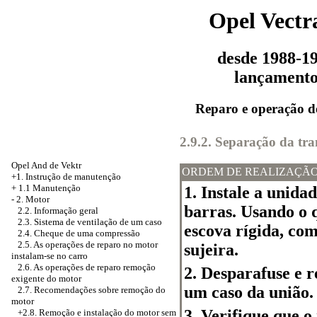
Opel Vectr
desde 1988-1
lançament
Reparo e operação d
2.9.2. Separação da tr
Opel And de Vektr
ORDEM DE REALIZAÇÃ
+1. Instrução de manutenção
+
1.1 Manutenção
1. Instale a unida
-
2. Motor
barras. Usando o 
2.2. Informação geral
2.3. Sistema de ventilação de um caso
escova rígida, co
2.4. Cheque de uma compressão
2.5. As operações de reparo no motor
sujeira.
instalam-se no carro
2.6. As operações de reparo remoção
2. Desparafuse e 
exigente do motor
um caso da união.
2.7. Recomendações sobre remoção do
motor
3. Verifique que o
+2.8. Remoção e instalação do motor sem