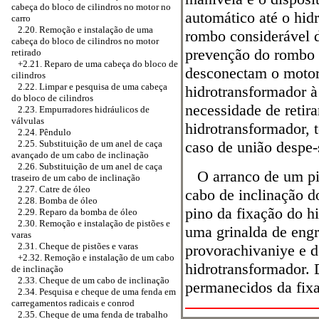
cabeça do bloco de cilindros no motor no
automático até o hidr
carro
2.20. Remoção e instalação de uma
rombo considerável d
cabeça do bloco de cilindros no motor
prevenção do rombo 
retirado
+2.21. Reparo de uma cabeça do bloco de
desconectam o motor
cilindros
2.22. Limpar e pesquisa de uma cabeça
hidrotransformador 
do bloco de cilindros
necessidade de retira
2.23. Empurradores hidráulicos de
válvulas
hidrotransformador, 
2.24. Pêndulo
caso de união despe-
2.25. Substituição de um anel de caça
avançado de um cabo de inclinação
2.26. Substituição de um anel de caça
O arranco de um pi
traseiro de um cabo de inclinação
2.27. Catre de óleo
cabo de inclinação d
2.28. Bomba de óleo
pino da fixação do h
2.29. Reparo da bomba de óleo
2.30. Remoção e instalação de pistões e
uma grinalda de eng
varas
2.31. Cheque de pistões e varas
provorachivaniye e d
+2.32.
Remoção e instalação de um cabo
hidrotransformador.
de inclinação
2.33. Cheque de um cabo de inclinação
permanecidos da fixa
2.34. Pesquisa e cheque de uma fenda em
carregamentos radicais e conrod
2.35. Cheque de uma fenda de trabalho