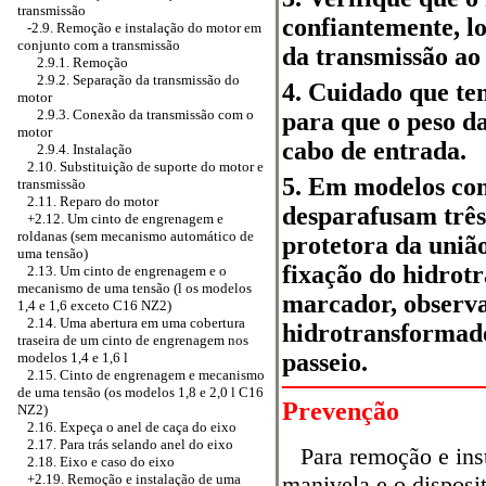
transmissão
confiantemente, l
-2.9. Remoção e instalação do motor em
conjunto com a transmissão
da transmissão ao
2.9.1. Remoção
2.9.2. Separação da transmissão do
4. Cuidado que te
motor
2.9.3. Conexão da transmissão com o
para que o peso d
motor
cabo de entrada.
2.9.4. Instalação
2.10. Substituição de suporte do motor e
5. Em modelos co
transmissão
2.11. Reparo do motor
desparafusam três
+2.12. Um cinto de engrenagem e
roldanas (sem mecanismo automático de
protetora da união
uma tensão)
fixação do hidrot
2.13. Um cinto de engrenagem e o
mecanismo de uma tensão (l os modelos
marcador, observ
1,4 e 1,6 exceto C16 NZ2)
2.14. Uma abertura em uma cobertura
hidrotransformad
traseira de um cinto de engrenagem nos
passeio.
modelos 1,4 e 1,6 l
2.15. Cinto de engrenagem e mecanismo
de uma tensão (os modelos 1,8 e 2,0 l C16
Prevenção
NZ2)
2.16. Expeça o anel de caça do eixo
2.17. Para trás selando anel do eixo
Para remoção e inst
2.18. Eixo e caso do eixo
manivela e o disposi
+2.19. Remoção e instalação de uma