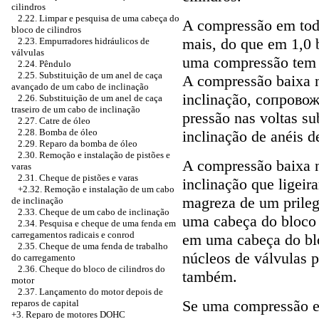
cilindros
2.22. Limpar e pesquisa de uma cabeça do
A compressão em todo
bloco de cilindros
mais, do que em 1,0 
2.23. Empurradores hidráulicos de
válvulas
uma compressão tem d
2.24. Pêndulo
2.25. Substituição de um anel de caça
A compressão baixa n
avançado de um cabo de inclinação
inclinação, сопровож
2.26. Substituição de um anel de caça
traseiro de um cabo de inclinação
pressão nas voltas s
2.27. Catre de óleo
2.28. Bomba de óleo
inclinação de anéis d
2.29. Reparo da bomba de óleo
2.30. Remoção e instalação de pistões e
A compressão baixa n
varas
2.31. Cheque de pistões e varas
inclinação que ligei
+2.32.
Remoção e instalação de um cabo
magreza de um prileg
de inclinação
2.33. Cheque de um cabo de inclinação
uma cabeça do bloco 
2.34. Pesquisa e cheque de uma fenda em
carregamentos radicais e conrod
em uma cabeça do blo
2.35. Cheque de uma fenda de trabalho
núcleos de válvulas 
do carregamento
2.36. Cheque do bloco de cilindros do
também.
motor
2.37. Lançamento do motor depois de
Se uma compressão em
reparos de capital
+3.
Reparo de motores DOHC