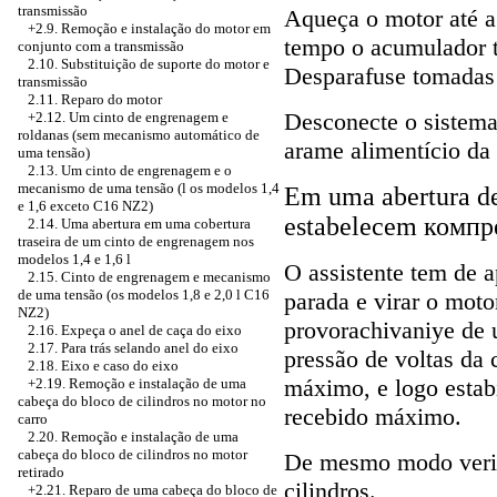
transmissão
Aqueça o motor até a
+2.9. Remoção e instalação do motor em
tempo o acumulador 
conjunto com a transmissão
2.10. Substituição de suporte do motor e
Desparafuse tomadas 
transmissão
2.11. Reparo do motor
Desconecte o sistema
+2.12. Um cinto de engrenagem e
roldanas (sem mecanismo automático de
arame alimentício da 
uma tensão)
2.13. Um cinto de engrenagem e o
mecanismo de uma tensão (l os modelos 1,4
Em uma abertura de
e 1,6 exceto C16 NZ2)
estabelecem компр
2.14. Uma abertura em uma cobertura
traseira de um cinto de engrenagem nos
modelos 1,4 e 1,6 l
O assistente tem de a
2.15. Cinto de engrenagem e mecanismo
de uma tensão (os modelos 1,8 e 2,0 l C16
parada e virar o mot
NZ2)
provorachivaniye de 
2.16. Expeça o anel de caça do eixo
2.17. Para trás selando anel do eixo
pressão de voltas da
2.18. Eixo e caso do eixo
máximo, e logo estabi
+2.19. Remoção e instalação de uma
cabeça do bloco de cilindros no motor no
recebido máximo.
carro
2.20. Remoção e instalação de uma
cabeça do bloco de cilindros no motor
De mesmo modo veri
retirado
cilindros.
+2.21. Reparo de uma cabeça do bloco de