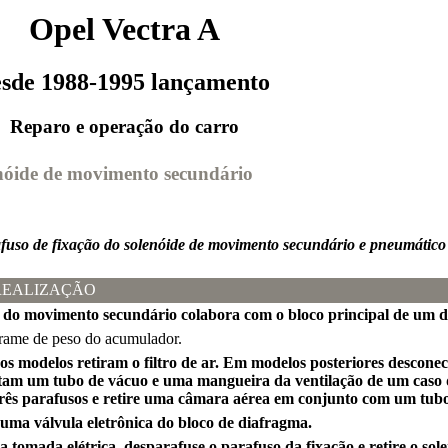
Opel Vectra A
esde 1988-1995 lançamento
Reparo e operação do carro
enóide de movimento secundário
fuso de fixação do solenóide de movimento secundário e pneumático
REALIZAÇÃO
e do movimento secundário colabora com o bloco principal de um 
ame de peso do acumulador.
s modelos retiram o filtro de ar. Em modelos posteriores desconect
tam um tubo de vácuo e uma mangueira da ventilação de um caso
rês parafusos e retire uma câmara aérea em conjunto com um tubo
 uma válvula eletrônica do bloco de diafragma.
a tomada elétrica, desparafuse o parafuso da fixação e retire o so