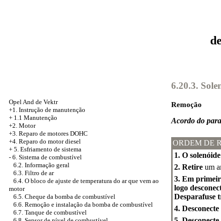
d
6.20.3. Sol
Opel And de Vektr
Remoção
+1. Instrução de manutenção
+
1.1 Manutenção
Acordo do para
+2. Motor
+3.
Reparo de motores DOHC
+4. Reparo do motor diesel
ORDEM DE 
+
5. Esfriamento de sistema
1. O solenóid
-
6. Sistema de combustível
6.2. Informação geral
2. Retire
um ar
6.3. Filtro de ar
3. Em primeiro
6.4. O bloco de ajuste de temperatura do ar que vem ao
logo desconec
motor
Desparafuse t
6.5. Cheque da bomba de combustível
6.6. Remoção e instalação da bomba de combustível
4. Desconecte
6.7. Tanque de combustível
5. Desconecte 
6.8. Sensor de nível de combustível