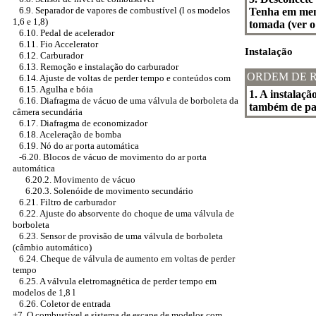
6.9. Separador de vapores de combustível (l os modelos
Tenha em ment
1,6 e 1,8)
tomada (ver o
6.10. Pedal de acelerador
6.11. Fio Accelerator
Instalação
6.12. Carburador
6.13. Remoção e instalação do carburador
ORDEM DE 
6.14. Ajuste de voltas de perder tempo e conteúdos com
6.15. Agulha e bóia
1. A instalaç
6.16. Diafragma de vácuo de uma válvula de borboleta da
também de par
câmera secundária
6.17. Diafragma de economizador
6.18. Aceleração de bomba
6.19. Nó do ar porta automática
-6.20.
Blocos de vácuo de movimento do ar porta
automática
6.20.2. Movimento de vácuo
6.20.3. Solenóide de movimento secundário
6.21. Filtro de carburador
6.22. Ajuste do absorvente do choque de uma válvula de
borboleta
6.23. Sensor de provisão de uma válvula de borboleta
(câmbio automático)
6.24. Cheque de válvula de aumento em voltas de perder
tempo
6.25. A válvula eletromagnética de perder tempo em
modelos de 1,8 l
6.26. Coletor de entrada
+7. O combustível e sistema de escape de modelos com