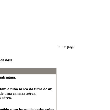
home page
 de base
diafragma.
am o tubo aéreo do filtro de ar,
 de uma câmara aérea.
 aéreo.
lenóide e um braço do carburador.