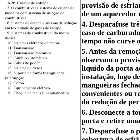
6.26. Coletor de entrada
provisão de esfria
+7. O combustível e sistema de escape de
de um aquecedor d
modelos com sistema de injeção de
combustível
4. Desparafuse trê
+8.
Sistema de escape e sistema de redução
em toxicidade de gases de escape
caso de carburado
+9. Sistemas de combustível do motor
diesel
tempo não curve o
+10. Sistemas elétricos de motor
+11. Transmissão
5. Antes da remoç
+12. Transmissão mecânica
observam a provis
+13. Câmbio automático
+14. Cabos de poder
líquido da porta 
+15. Sistema de freios
+16. Suporte de forma triangular de
instalação, logo 
interrupção
+17. Corpo
mangueiras fechad
+18. Equipamento elétrico
convenientes ou r
+19. Cheque de maus funcionamentos
da redução de perd
6. Desconecte a t
porta e retire um
7. Desparafuse o p
cobertura de esfr