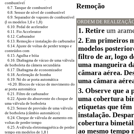
combustível
Remoção
6.7. Tanque de combustível
6.8. Sensor de nível de combustível
6.9. Separador de vapores de combustível
ORDEM DE REALIZAÇÃ
(l os modelos 1,6 e 1,8)
6.10. Pedal de acelerador
1. Retire
um arame
6.11. Fio Accelerator
6.12. Carburador
2. Em primeiros m
6.13. Remoção e instalação do carburador
6.14. Ajuste de voltas de perder tempo e
modelos posterior
conteúdos com
filtro de ar, logo
6.15. Agulha e bóia
6.16. Diafragma de vácuo de uma válvula
uma mangueira da
de borboleta da câmera secundária
6.17. Diafragma de economizador
câmara aérea. Des
6.18. Aceleração de bomba
uma câmara aérea
6.19. Nó do ar porta automática
+6.20.
Blocos de vácuo de movimento do
3. Observe que a p
ar porta automática
6.21. Filtro de carburador
uma cobertura bim
6.22. Ajuste do absorvente do choque de
uma válvula de borboleta
etiquetas que têm 
6.23. Sensor de provisão de uma válvula
de borboleta (câmbio automático)
instalação. Despar
6.24. Cheque de válvula de aumento em
cobertura bimetál
voltas de perder tempo
6.25. A válvula eletromagnética de perder
ao mesmo tempo n
tempo em modelos de 1,8 l