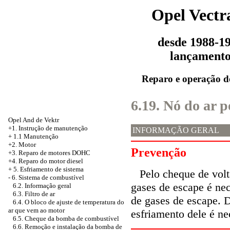
Opel Vectr
desde 1988-1
lançament
Reparo e operação d
6.19. Nó do ar 
Opel And de Vektr
+1. Instrução de manutenção
INFORMAÇÃO GERAL
+
1.1 Manutenção
+2. Motor
Prevenção
+3.
Reparo de motores DOHC
+4. Reparo do motor diesel
+
5. Esfriamento de sistema
Pelo cheque de vol
-
6. Sistema de combustível
gases de escape é nec
6.2. Informação geral
6.3. Filtro de ar
de gases de escape. D
6.4. O bloco de ajuste de temperatura do
ar que vem ao motor
esfriamento dele é ne
6.5. Cheque da bomba de combustível
6.6. Remoção e instalação da bomba de