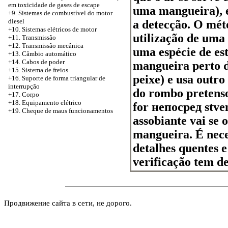
em toxicidade de gases de escape
uma mangueira), e
+9. Sistemas de combustível do motor
diesel
a detecção. O mét
+10. Sistemas elétricos de motor
utilização de uma
+11. Transmissão
+12. Transmissão mecânica
uma espécie de es
+13. Câmbio automático
+14. Cabos de poder
mangueira perto d
+15. Sistema de freios
peixe) e usa outro
+16. Suporte de forma triangular de
interrupção
do rombo pretens
+17. Corpo
+18. Equipamento elétrico
for непосред stve
+19. Cheque de maus funcionamentos
assobiante vai se
mangueira. É nece
detalhes quentes 
verificação tem de
Продвижение сайта в сети, не дорого.