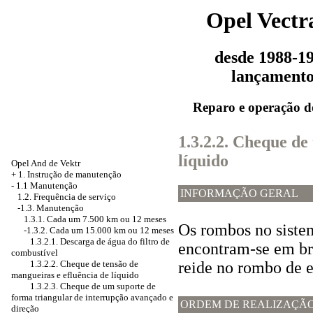
Opel Vectr
desde 1988-1
lançament
Reparo e operação d
1.3.2.2. Cheque de
líquido
Opel And de Vektr
+
1. Instrução de manutenção
-
1.1 Manutenção
INFORMAÇÃO GERAL
1.2. Frequência de serviço
-1.3. Manutenção
1.3.1. Cada um 7.500 km ou 12 meses
Os rombos no siste
-1.3.2. Cada um 15.000 km ou 12 meses
1.3.2.1. Descarga de água do filtro de
encontram-se em br
combustível
1.3.2.2. Cheque de tensão de
reide no rombo de e
mangueiras e efluência de líquido
1.3.2.3. Cheque de um suporte de
forma triangular de interrupção avançado e
ORDEM DE REALIZAÇÃ
direção