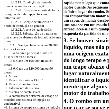
1.3.2.19. Condução de cinto da
rapidamente logo que cont
bomba do ampliador de direção
motor quente. As pequenas 
1.3.2.20. Cheque do suporte de forma
definir o lugar do rombo. 
triangular de interrupção traseiro
um compartimento motor se r
autonivelado.
um capuz de monge desabot
1.3.2.21. Cheque de um cinto de
contratar-se em um estado 
bordo de condução do gerador
enfraquecer-se assim qualq
1.3.2.22. Ajuste de luz de faróis
esquenta da partida de um e
1.3.2.23. Substituição da bateria em
uma chave de abertura da fechadura de uma
3. Se houver sina
porta
+1.3.3. Serviço cheio cada um 30.000
líquido, mas não p
km ou 24 meses
uma origem exata,
1.3.4. Serviço principal. Cada um
60.000 km ou 48 meses
do longo tempo e 
1.3.5. Cada um 105.000 km ou 84
meses
um trapo abaixo d
1.3.6. Cada um 120.000 km ou 96
lugar naturalment
meses
+2. Motor
identificar o líqu
+3.
Reparo de motores DOHC
+4. Reparo do motor diesel
mente que alguns
+5.
Esfriamento de sistema
motor de trabalho
+6. Sistema de combustível
+7. O combustível e sistema de escape de
modelos com sistema de injeção de
4. O rombo em um
combustível
que o ar se sorve
+8.
Sistema de escape e sistema de redução