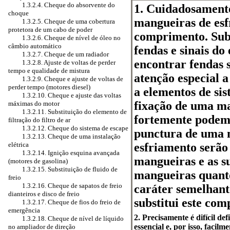
1.3.2.4. Cheque do absorvente do
1. Cuidadosamente
choque
mangueiras de esf
1.3.2.5. Cheque de uma cobertura
protetora de um cabo de poder
comprimento. Sub
1.3.2.6. Cheque de nível de óleo no
câmbio automático
fendas e sinais do
1.3.2.7. Cheque de um radiador
encontrar fendas 
1.3.2.8. Ajuste de voltas de perder
tempo e qualidade de mistura
atenção especial 
1.3.2.9. Cheque e ajuste de voltas de
perder tempo (motores diesel)
a elementos de si
1.3.2.10. Cheque e ajuste das voltas
fixação de uma m
máximas do motor
1.3.2.11. Substituição do elemento de
fortemente podem
filtração do filtro de ar
1.3.2.12. Cheque do sistema de escape
punctura de uma 
1.3.2.13. Cheque de uma instalação
elétrica
esfriamento serão
1.3.2.14. Ignição esquina avançada
mangueiras e as s
(motores de gasolina)
1.3.2.15. Substituição de fluido de
mangueiras quant
freio
1.3.2.16. Cheque de sapatos de freio
caráter semelhant
dianteiros e disco de freio
substitui este com
1.3.2.17. Cheque de fios do freio de
emergência
2. Precisamente é difícil d
1.3.2.18. Cheque de nível de líquido
essencial e, por isso, facil
no ampliador de direção