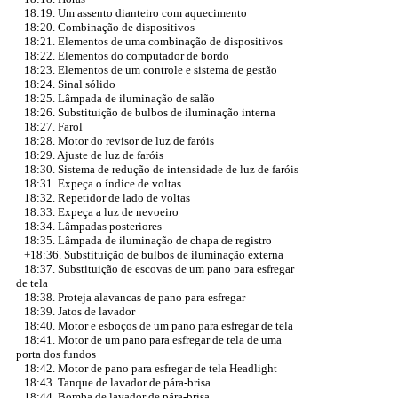
18:19. Um assento dianteiro com aquecimento
18:20. Combinação de dispositivos
18:21. Elementos de uma combinação de dispositivos
18:22. Elementos do computador de bordo
18:23. Elementos de um controle e sistema de gestão
18:24. Sinal sólido
18:25. Lâmpada de iluminação de salão
18:26. Substituição de bulbos de iluminação interna
18:27. Farol
18:28. Motor do revisor de luz de faróis
18:29. Ajuste de luz de faróis
18:30. Sistema de redução de intensidade de luz de faróis
18:31. Expeça o índice de voltas
18:32. Repetidor de lado de voltas
18:33. Expeça a luz de nevoeiro
18:34. Lâmpadas posteriores
18:35. Lâmpada de iluminação de chapa de registro
+18:36.
Substituição de bulbos de iluminação externa
18:37. Substituição de escovas de um pano para esfregar
de tela
18:38. Proteja alavancas de pano para esfregar
18:39. Jatos de lavador
18:40. Motor e esboços de um pano para esfregar de tela
18:41. Motor de um pano para esfregar de tela de uma
porta dos fundos
18:42. Motor de pano para esfregar de tela Headlight
18:43. Tanque de lavador de pára-brisa
18:44. Bomba de lavador de pára-brisa