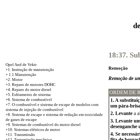
d
18:37. Su
Opel And de Vektr
Remoção
+1. Instrução de manutenção
+
1.1 Manutenção
Remoção de uma
+2. Motor
+3.
Reparo de motores DOHC
+4. Reparo do motor diesel
ORDEM DE 
+5.
Esfriamento de sistema
+6. Sistema de combustível
1. A substitu
+7. O combustível e sistema de escape de modelos com
um pára-brisa
sistema de injeção de combustível
2. Levante
a a
+8.
Sistema de escape e sistema de redução em toxicidade
de gases de escape
3. Levante um
+9. Sistemas de combustível do motor diesel
desenganche u
+10. Sistemas elétricos de motor
4. Se necessá
+11. Transmissão
fita de borra
+12. Transmissão mecânica