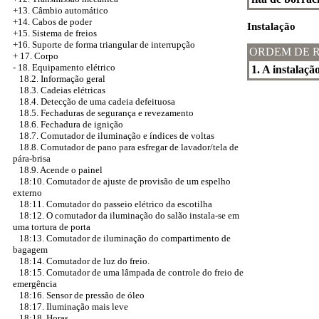
+13. Câmbio automático
+14. Cabos de poder
Instalação
+15. Sistema de freios
+16. Suporte de forma triangular de interrupção
ORDEM DE 
+
17. Corpo
-
18. Equipamento elétrico
1. A instalaçã
18.2. Informação geral
18.3. Cadeias elétricas
18.4. Detecção de uma cadeia defeituosa
18.5. Fechaduras de segurança e revezamento
18.6. Fechadura de ignição
18.7. Comutador de iluminação e índices de voltas
18.8. Comutador de pano para esfregar de lavador/tela de
pára-brisa
18.9. Acende o painel
18:10. Comutador de ajuste de provisão de um espelho
externo
18:11. Comutador do passeio elétrico da escotilha
18:12. O comutador da iluminação do salão instala-se em
uma tortura de porta
18:13. Comutador de iluminação do compartimento de
bagagem
18:14. Comutador de luz do freio.
18:15. Comutador de uma lâmpada de controle do freio de
emergência
18:16. Sensor de pressão de óleo
18:17. Iluminação mais leve
18:18. Horas