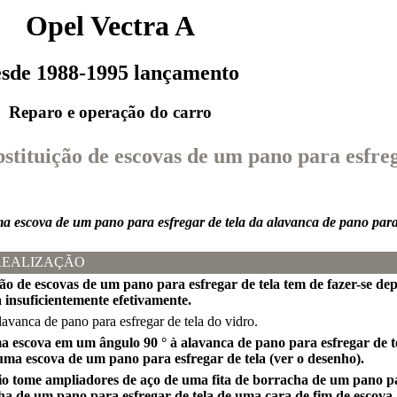
Opel Vectra A
esde 1988-1995 lançamento
Reparo e operação do carro
bstituição de escovas de um pano para esfreg
 escova de um pano para esfregar de tela da alavanca de pano para 
REALIZAÇÃO
ição de escovas de um pano para esfregar de tela tem de fazer-se 
 insuficientemente efetivamente.
lavanca de pano para esfregar de tela do vidro.
a escova em um ângulo 90 ° à alavanca de pano para esfregar de t
ma escova de um pano para esfregar de tela (ver o desenho).
rio tome ampliadores de aço de uma fita de borracha de um pano p
cha de um pano para esfregar de tela de uma cara de fim de escova.