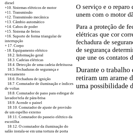
diesel
O serviço e o reparo 
+10. Sistemas elétricos de motor
+11. Transmissão
unem com o motor dão
+12. Transmissão mecânica
+13. Câmbio automático
Para a proteção de f
+14. Cabos de poder
+15. Sistema de freios
elétricas que cor cor
+16. Suporte de forma triangular de
fechadura de seguran
interrupção
+
17. Corpo
de segurança determi
-
18. Equipamento elétrico
18.2. Informação geral
que une os contatos 
18.3. Cadeias elétricas
18.4. Detecção de uma cadeia defeituosa
Durante o trabalho
18.5. Fechaduras de segurança e
revezamento
retiram um arame d
18.6. Fechadura de ignição
18.7. Comutador de iluminação e índices
uma possibilidade do
de voltas
18.8. Comutador de pano para esfregar de
lavador/tela de pára-brisa
18.9. Acende o painel
18:10. Comutador de ajuste de provisão
de um espelho externo
18:11. Comutador do passeio elétrico da
escotilha
18:12. O comutador da iluminação do
salão instala-se em uma tortura de porta