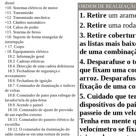
diesel
ORDEM DE REALIZAÇÃ
+10. Sistemas elétricos de motor
+11. Transmissão
1. Retire
um arame
+12. Transmissão mecânica
+13. Câmbio automático
2. Retire
uma roda 
+14. Cabos de poder
+15. Sistema de freios
3. Retire cobertu
+16. Suporte de forma triangular de
as listas mais ba
interrupção
+
17. Corpo
de uma combinação
-
18. Equipamento elétrico
18.2. Informação geral
4. Desparafuse o t
18.3. Cadeias elétricas
18.4. Detecção de uma cadeia defeituosa
que fixam uma com
18.5. Fechaduras de segurança e
revezamento
arroz. Desparafus
18.6. Fechadura de ignição
fixação de uma co
18.7. Comutador de iluminação e índices
de voltas
5. Cuidado que t
18.8. Comutador de pano para esfregar de
lavador/tela de pára-brisa
dispositivos do pa
18.9. Acende o painel
18:10. Comutador de ajuste de provisão
passeio de um vel
de um espelho externo
Tenha em mente qu
18:11. Comutador do passeio elétrico da
escotilha
velocímetro se fi
18:12. O comutador da iluminação do
salão instala-se em uma tortura de porta