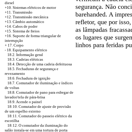
diesel
segurança. Não conci
+10. Sistemas elétricos de motor
+11. Transmissão
barehanded. A impres
+12. Transmissão mecânica
refletor, que por iss
+13. Câmbio automático
+14. Cabos de poder
as lâmpadas fracass
+15. Sistema de freios
os lugares que surge
+16. Suporte de forma triangular de
interrupção
linhos para feridas pu
+
17. Corpo
-
18. Equipamento elétrico
18.2. Informação geral
18.3. Cadeias elétricas
18.4. Detecção de uma cadeia defeituosa
18.5. Fechaduras de segurança e
revezamento
18.6. Fechadura de ignição
18.7. Comutador de iluminação e índices
de voltas
18.8. Comutador de pano para esfregar de
lavador/tela de pára-brisa
18.9. Acende o painel
18:10. Comutador de ajuste de provisão
de um espelho externo
18:11. Comutador do passeio elétrico da
escotilha
18:12. O comutador da iluminação do
salão instala-se em uma tortura de porta