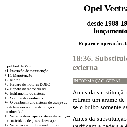
Opel Vectr
desde 1988-1
lançament
Reparo e operação d
18:36. Substitu
externa
Opel And de Vektr
+1. Instrução de manutenção
+
1.1 Manutenção
+2. Motor
INFORMAÇÃO GERAL
+3.
Reparo de motores DOHC
+4. Reparo do motor diesel
Antes da substituiçã
+5.
Esfriamento de sistema
+6. Sistema de combustível
retiram um arame de
+7. O combustível e sistema de escape de
se o bulbo somente s
modelos com sistema de injeção de
combustível
+8.
Sistema de escape e sistema de redução
Antes da substituiçã
em toxicidade de gases de escape
verificam a cadeia el
+9. Sistemas de combustível do motor