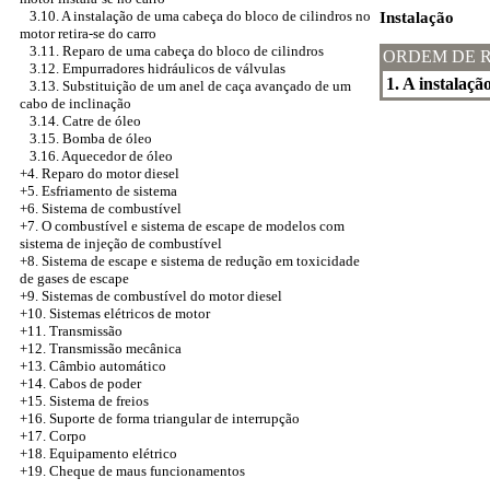
3.10. A instalação de uma cabeça do bloco de cilindros no
Instalação
motor retira-se do carro
3.11. Reparo de uma cabeça do bloco de cilindros
ORDEM DE 
3.12. Empurradores hidráulicos de válvulas
1. A instalaçã
3.13. Substituição de um anel de caça avançado de um
cabo de inclinação
3.14. Catre de óleo
3.15. Bomba de óleo
3.16. Aquecedor de óleo
+4. Reparo do motor diesel
+5.
Esfriamento de sistema
+6. Sistema de combustível
+7. O combustível e sistema de escape de modelos com
sistema de injeção de combustível
+8.
Sistema de escape e sistema de redução em toxicidade
de gases de escape
+9. Sistemas de combustível do motor diesel
+10. Sistemas elétricos de motor
+11. Transmissão
+12. Transmissão mecânica
+13. Câmbio automático
+14. Cabos de poder
+15. Sistema de freios
+16. Suporte de forma triangular de interrupção
+17. Corpo
+18. Equipamento elétrico
+19. Cheque de maus funcionamentos