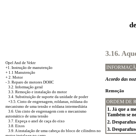
d
3.16. Aqu
Opel And de Vektr
INFORMAÇÃ
+1. Instrução de manutenção
+
1.1 Manutenção
+
2. Motor
Acordo das noz
-
3. Reparo de motores DOHC
3.2. Informação geral
Remoção
3.3. Remoção e instalação do motor
3.4. Substituição de suporte da unidade de poder
ORDEM DE 
+3.5. Cinto de engrenagem, roldanas, roldana do
mecanismo de uma tensão e roldana intermediária
1. Já que a m
3.6. Um cinto de engrenagem com o mecanismo
Também se nec
automático de uma tensão
3.7. Expeça o anel de caça do eixo
2. Desparafus
3.8. Eixos
3. Desparafus
3.9. A instalação de uma cabeça do bloco de cilindros no
motor instala-se no carro