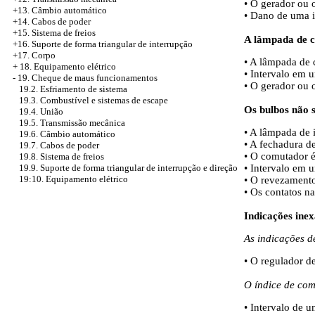
• O gerador ou 
+13. Câmbio automático
• Dano de uma in
+14. Cabos de poder
+15. Sistema de freios
A lâmpada de c
+16. Suporte de forma triangular de interrupção
+17. Corpo
• A lâmpada de 
+
18. Equipamento elétrico
• Intervalo em 
-
19. Cheque de maus funcionamentos
• O gerador ou 
19.2. Esfriamento de sistema
19.3. Combustível e sistemas de escape
Os bulbos não
19.4. União
19.5. Transmissão mecânica
• A lâmpada de 
19.6. Câmbio automático
• A fechadura d
19.7. Cabos de poder
• O comutador é
19.8. Sistema de freios
• Intervalo em 
19.9. Suporte de forma triangular de interrupção e direção
19:10. Equipamento elétrico
• O revezamento
• Os contatos n
Indicações inex
As indicações d
• O regulador de
O índice de com
• Intervalo de u