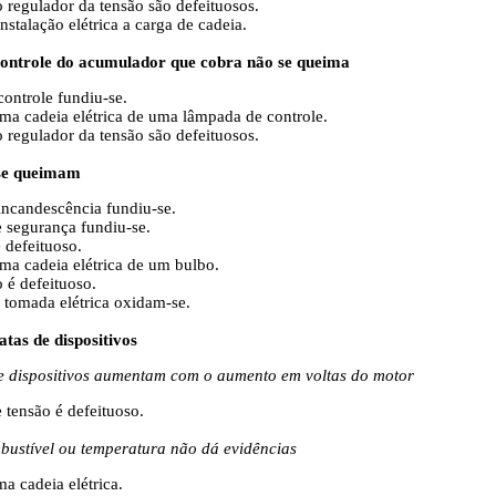
o regulador da tensão são defeituosos.
stalação elétrica a carga de cadeia.
ontrole do acumulador que cobra não se queima
controle fundiu-se.
uma cadeia elétrica de uma lâmpada de controle.
o regulador da tensão são defeituosos.
 se queimam
incandescência fundiu-se.
e segurança fundiu-se.
 defeituoso.
uma cadeia elétrica de um bulbo.
 é defeituoso.
a tomada elétrica oxidam-se.
atas de dispositivos
e dispositivos aumentam com o aumento em voltas do motor
 tensão é defeituoso.
bustível ou temperatura não dá evidências
ma cadeia elétrica.