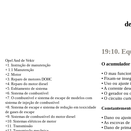
d
19:10. Eq
Opel And de Vektr
O acumulador 
+1. Instrução de manutenção
+
1.1 Manutenção
• O mau funcio
+2. Motor
• Fixam-se inse
+3.
Reparo de motores DOHC
• Uso ou ajuste
+4. Reparo do motor diesel
• A corrente de
+5.
Esfriamento de sistema
• O gerador ou 
+6. Sistema de combustível
+7. O combustível e sistema de escape de modelos com
• O circuito cu
sistema de injeção de combustível
+8.
Sistema de escape e sistema de redução em toxicidade
Constantemente
de gases de escape
+9. Sistemas de combustível do motor diesel
• Dano ou ajust
+10. Sistemas elétricos de motor
• As escovas de
+11. Transmissão
• Dano de prima
+12. Transmissão mecânica