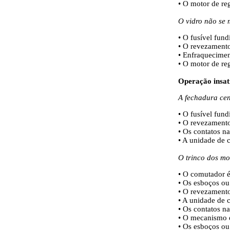
• O motor de reg
O vidro não se
• O fusível fund
• O revezamento
• Enfraquecimen
• O motor de reg
Operação insati
A fechadura cen
• O fusível fund
• O revezamento
• Os contatos n
• A unidade de 
O trinco dos mo
• O comutador é
• Os esboços ou
• O revezamento
• A unidade de 
• Os contatos n
• O mecanismo e
• Os esboços ou