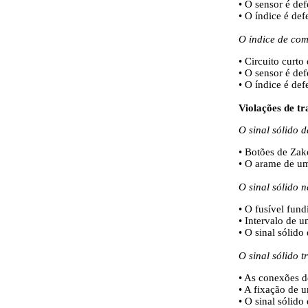
• O sensor é def
• O índice é def
O índice de com
• Circuito curto
• O sensor é def
• O índice é def
Violações de tr
O sinal sólido 
• Botões de Zak
• O arame de um
O sinal sólido 
• O fusível fund
• Intervalo de 
• O sinal sólido
O sinal sólido t
• As conexões d
• A fixação de u
• O sinal sólido