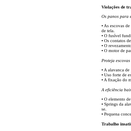
Violações de tr
Os panos para e
• As escovas de
de tela.
• O fusível fund
• Os contatos d
• O revezamento 
• O motor de pan
Proteja escovas
• A alavanca de 
• Uso forte de e
• A fixação do 
A eficiência ba
• O elemento de
• Springs da al
se.
• Pequena conce
Trabalho insati