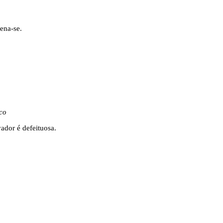
ena-se.
co
vador é defeituosa.