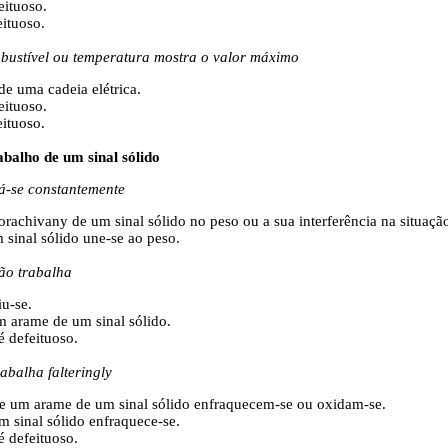
eituoso.
eituoso.
bustível ou temperatura mostra o valor máximo
 de uma cadeia elétrica.
eituoso.
eituoso.
abalho de um sinal sólido
dá-se constantemente
orachivany de um sinal sólido no peso ou a sua interferência na situaç
 sinal sólido une-se ao peso.
não trabalha
iu-se.
um arame de um sinal sólido.
 é defeituoso.
rabalha falteringly
e um arame de um sinal sólido enfraquecem-se ou oxidam-se.
m sinal sólido enfraquece-se.
 é defeituoso.