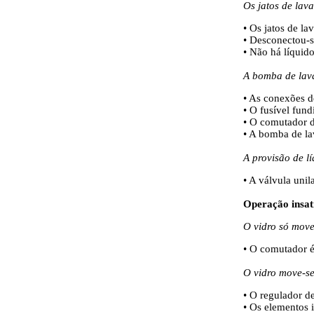
Os jatos de lav
• Os jatos de la
• Desconectou-s
• Não há líquid
A bomba de lava
• As conexões d
• O fusível fund
• O comutador d
• A bomba de lav
A provisão de l
• A válvula unil
Operação insati
O vidro só mov
• O comutador é
O vidro move-se
• O regulador de
• Os elementos 