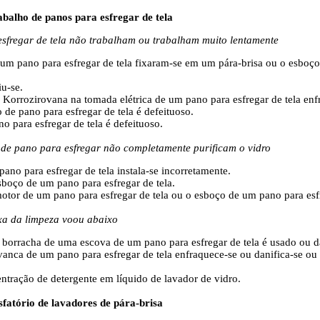
abalho de panos para esfregar de tela
sfregar de tela não trabalham ou trabalham muito lentamente
 um pano para esfregar de tela fixaram-se em um pára-brisa ou o esboç
iu-se.
e Korrozirovana na tomada elétrica de um pano para esfregar de tela en
de pano para esfregar de tela é defeituoso.
o para esfregar de tela é defeituoso.
 de pano para esfregar não completamente purificam o vidro
pano para esfregar de tela instala-se incorretamente.
sboço de um pano para esfregar de tela.
motor de um pano para esfregar de tela ou o esboço de um pano para esfr
ixa da limpeza voou abaixo
 borracha de uma escova de um pano para esfregar de tela é usado ou d
avanca de um pano para esfregar de tela enfraquece-se ou danifica-se ou
ntração de detergente em líquido de lavador de vidro.
sfatório de lavadores de pára-brisa