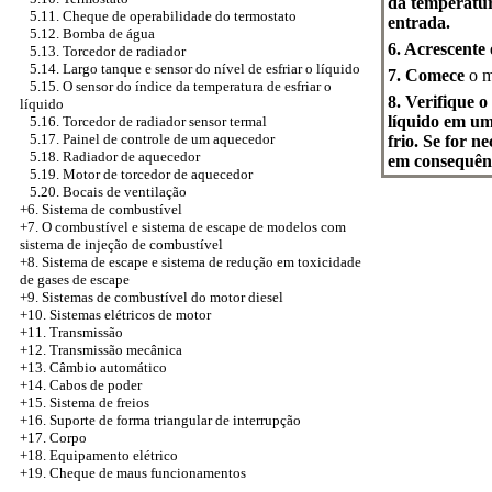
da temperatura
5.11. Cheque de operabilidade do termostato
entrada.
5.12. Bomba de água
6. Acrescente
5.13. Torcedor de radiador
5.14. Largo tanque e sensor do nível de esfriar o líquido
7. Comece
o m
5.15. O sensor do índice da temperatura de esfriar o
8. Verifique o
líquido
líquido em um 
5.16. Torcedor de radiador sensor termal
5.17. Painel de controle de um aquecedor
frio. Se for n
5.18. Radiador de aquecedor
em consequênc
5.19. Motor de torcedor de aquecedor
5.20. Bocais de ventilação
+6. Sistema de combustível
+7. O combustível e sistema de escape de modelos com
sistema de injeção de combustível
+8.
Sistema de escape e sistema de redução em toxicidade
de gases de escape
+9. Sistemas de combustível do motor diesel
+10. Sistemas elétricos de motor
+11. Transmissão
+12. Transmissão mecânica
+13. Câmbio automático
+14. Cabos de poder
+15. Sistema de freios
+16. Suporte de forma triangular de interrupção
+17. Corpo
+18. Equipamento elétrico
+19. Cheque de maus funcionamentos