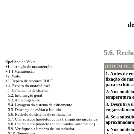
d
5.6. Rech
Opel And de Vektr
ORDEM DE 
+1. Instrução de manutenção
+
1.1 Manutenção
1. Antes de e
+2. Motor
fixação de ma
+3.
Reparo de motores DOHC
para excluir 
+
4. Reparo do motor diesel
-
5. Esfriamento de sistema
2. Nos modelo
5.2. Informação geral
temperatura e
5.3. Anticongelante
3. Descubra u
5.4. Lavagem do sistema de esfriamento
engarrafament
5.5. Descarga de esfriar o líquido
5.6. Recheio do sistema de esfriamento
4. Se a substi
5.7. Um radiador (modelos com a transmissão mecânica)
aproximadamen
5.8. Um radiador (modelos com o câmbio automático)
5.9. Verifique e a limpeza de um radiador
5. Nos modelos
5.10. Termostato