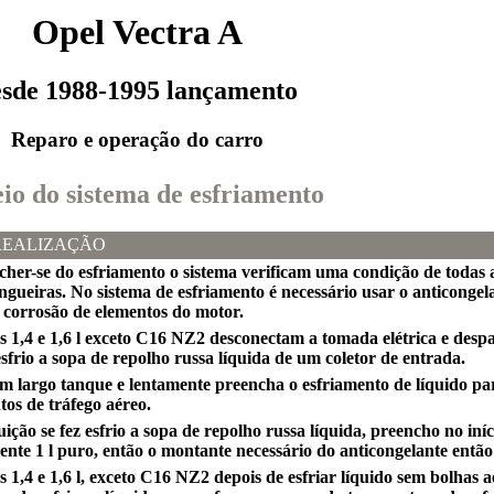
Opel Vectra A
esde 1988-1995 lançamento
Reparo e operação do carro
eio do sistema de esfriamento
REALIZAÇÃO
ncher-se do esfriamento o sistema verificam uma condição de todas 
ngueiras. No sistema de esfriamento é necessário usar o anticongel
a corrosão de elementos do motor.
s 1,4 e 1,6 l exceto C16 NZ2 desconectam a tomada elétrica e desp
sfrio a sopa de repolho russa líquida de um coletor de entrada.
m largo tanque e lentamente preencha o esfriamento de líquido pa
os de tráfego aéreo.
tuição se fez esfrio a sopa de repolho russa líquida, preencho no iní
te 1 l puro, então o montante necessário do anticongelante então
 1,4 e 1,6 l, exceto C16 NZ2 depois de esfriar líquido sem bolhas 