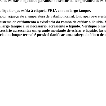
 de esfriar o líquido, o parafuso no sensor da temperatura de esfr
 o líquido que esfria à etiqueta FRIA em um largo tanque.
otor, aqueça até a temperatura de trabalho normal, logo apague-o e esfr
 sistema de esfriamento a existência do rombo de esfriar o líquido. V
largo tanque e, se necessário, acrescente o líquido. Verifique o nív
ecessário acrescentar um grande montante de esfriar o líquido, faz
ia do choque termal é possível danificar uma cabeça do bloco de c