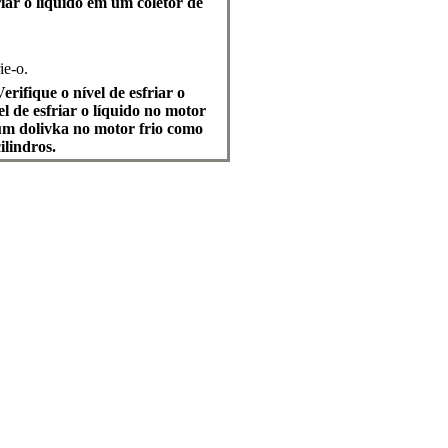
iar o líquido em um coletor de
ie-o.
erifique o nível de esfriar o
el de esfriar o líquido no motor
 um dolivka no motor frio como
ilindros.